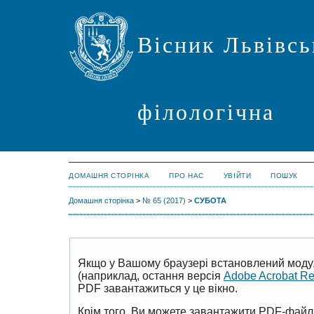
Вісник Львівсь
філологічна
ДОМАШНЯ СТОРІНКА
ПРО НАС
УВІЙТИ
ПОШУК
Домашня сторінка
>
№ 65 (2017)
>
СУБОТА
Якщо у Вашому браузері встановлений моду
(наприклад, остання версія
Adobe Acrobat R
PDF завантажиться у це вікно.
Крім того, Ви можете завантажити PDF-файл