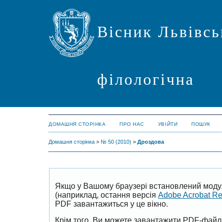
Вісник Львівсь
філологічна
ДОМАШНЯ СТОРІНКА
ПРО НАС
УВІЙТИ
ПОШУК
Домашня сторінка
>
№ 50 (2010)
>
Дроздова
Якщо у Вашому браузері встановлений моду
(наприклад, остання версія
Adobe Acrobat R
PDF завантажиться у це вікно.
Крім того, Ви можете завантажити PDF-файл