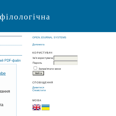
 філологічна
OPEN JOURNAL SYSTEMS
Допомога
КОРИСТУВАЧ
Ім'я користувача
цей PDF-файл
Пароль
Запам'ятати мене
obe
СПОВІЩЕННЯ
Дивитися
Сповістити
лання
МОВА
та