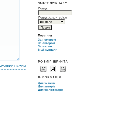
ЗМІСТ ЖУРНАЛУ
Пошук
Пошук за критерієм
Перегляд
За номером
За автором
За назвою
Інші журнали
РОЗМІР ШРИФТА
КРАННИЙ РЕЖИМ
ІНФОРМАЦІЯ
Для читачів
Для авторів
Для бібліотекарів