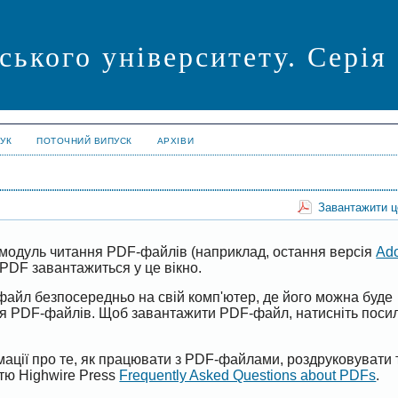
ського університету. Серія
УК
ПОТОЧНИЙ ВИПУСК
АРХІВИ
Завантажити 
модуль читання PDF-файлів (наприклад, остання версія
Ad
PDF завантажиться у це вікно.
файл безпосередньо на свій комп'ютер, де його можна буде
ня PDF-файлів. Щоб завантажити PDF-файл, натисніть поси
ації про те, як працювати з PDF-файлами, роздруковувати 
ттю Highwire Press
Frequently Asked Questions about PDFs
.