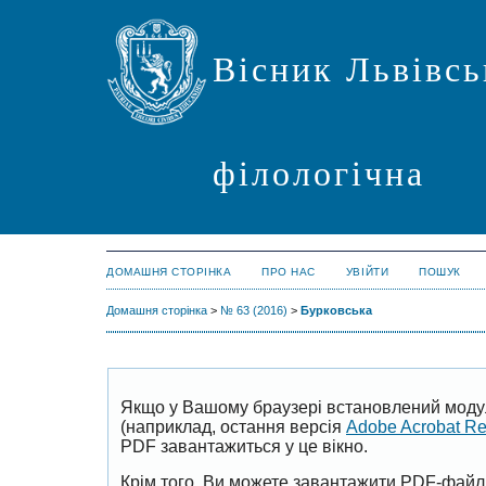
Вісник Львівсь
філологічна
ДОМАШНЯ СТОРІНКА
ПРО НАС
УВІЙТИ
ПОШУК
Домашня сторінка
>
№ 63 (2016)
>
Бурковська
Якщо у Вашому браузері встановлений моду
(наприклад, остання версія
Adobe Acrobat R
PDF завантажиться у це вікно.
Крім того, Ви можете завантажити PDF-файл