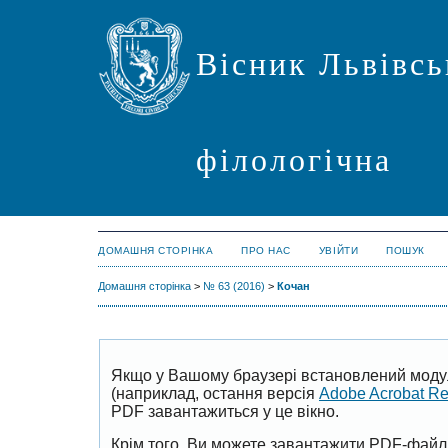
Вісник Львівсь
філологічна
ДОМАШНЯ СТОРІНКА
ПРО НАС
УВІЙТИ
ПОШУК
Домашня сторінка
>
№ 63 (2016)
>
Кочан
Якщо у Вашому браузері встановлений моду
(наприклад, остання версія
Adobe Acrobat R
PDF завантажиться у це вікно.
Крім того, Ви можете завантажити PDF-файл