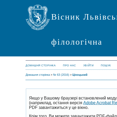
Вісник Львівсь
філологічна
ДОМАШНЯ СТОРІНКА
ПРО НАС
УВІЙТИ
ПОШУК
Домашня сторінка
>
№ 63 (2016)
>
Ціхоцький
Якщо у Вашому браузері встановлений моду
(наприклад, остання версія
Adobe Acrobat R
PDF завантажиться у це вікно.
Крім того, Ви можете завантажити PDF-файл