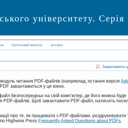
ського університету. Серія
УК
ПОТОЧНИЙ ВИПУСК
АРХІВИ
Завантажити 
модуль читання PDF-файлів (наприклад, остання версія
Ad
PDF завантажиться у це вікно.
файл безпосередньо на свій комп'ютер, де його можна буде
ня PDF-файлів. Щоб завантажити PDF-файл, натисніть поси
ації про те, як працювати з PDF-файлами, роздруковувати 
ттю Highwire Press
Frequently Asked Questions about PDFs
.