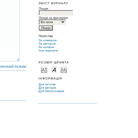
ЗМІСТ ЖУРНАЛУ
Пошук
Пошук за критерієм
Перегляд
За номером
За автором
За назвою
Інші журнали
РОЗМІР ШРИФТА
КРАННИЙ РЕЖИМ
ІНФОРМАЦІЯ
Для читачів
Для авторів
Для бібліотекарів