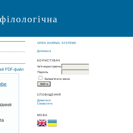
 філологічна
OPEN JOURNAL SYSTEMS
Допомога
КОРИСТУВАЧ
Ім'я користувача
цей PDF-файл
Пароль
Запам'ятати мене
obe
СПОВІЩЕННЯ
Дивитися
Сповістити
лання
МОВА
та