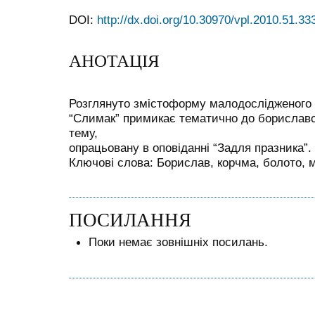
DOI:
http://dx.doi.org/10.30970/vpl.2010.51.33
АНОТАЦІЯ
Розглянуто змістоформу малодослідженого 
“Слимак” примикає тематично до бориславс
тему,
опрацьовану в оповіданні “Задля празника”.
Ключові слова: Борислав, корчма, болото, 
ПОСИЛАННЯ
Поки немає зовнішніх посилань.