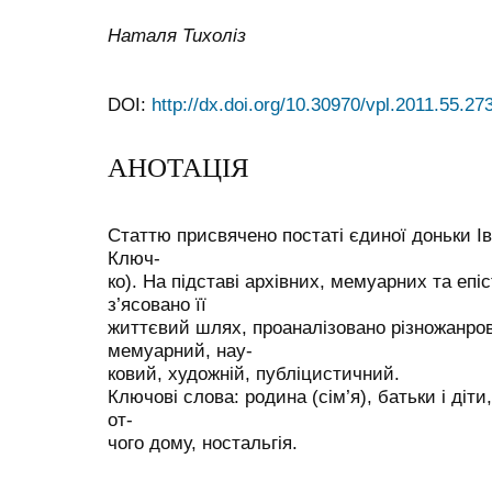
Наталя Тихоліз
DOI:
http://dx.doi.org/10.30970/vpl.2011.55.27
АНОТАЦІЯ
Статтю присвячено постаті єдиної доньки Ів
Ключ-
ко). На підставі архівних, мемуарних та еп
з’ясовано її
життєвий шлях, проаналізовано різножанро
мемуарний, нау-
ковий, художній, публіцистичний.
Ключові слова: родина (сім’я), батьки і діт
от-
чого дому, ностальгія.