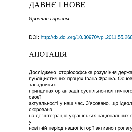
ДАВНЄ І НОВЕ
Ярослав Гарасим
DOI:
http://dx.doi.org/10.30970/vpl.2011.55.26
АНОТАЦІЯ
Досліджено історіософське розуміння держа
публіцистичних працях Івана Франка. Основ
засадничих
принципах організації суспільно-політичного
своєї
актуальності у наш час. З’ясовано, що ідео
скерована
на дезінтеграцію українських національних си
у
новітній період нашої історії активно пропа