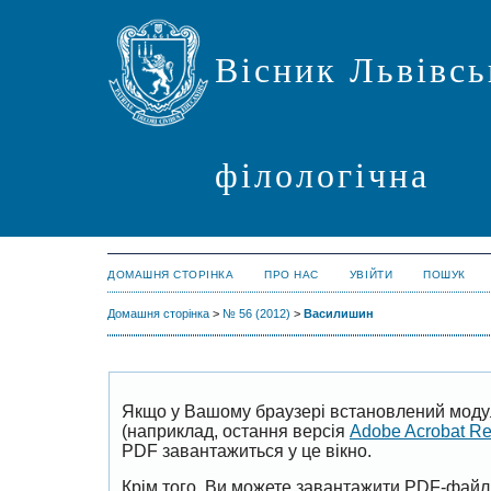
Вісник Львівсь
філологічна
ДОМАШНЯ СТОРІНКА
ПРО НАС
УВІЙТИ
ПОШУК
Домашня сторінка
>
№ 56 (2012)
>
Василишин
Якщо у Вашому браузері встановлений моду
(наприклад, остання версія
Adobe Acrobat R
PDF завантажиться у це вікно.
Крім того, Ви можете завантажити PDF-файл