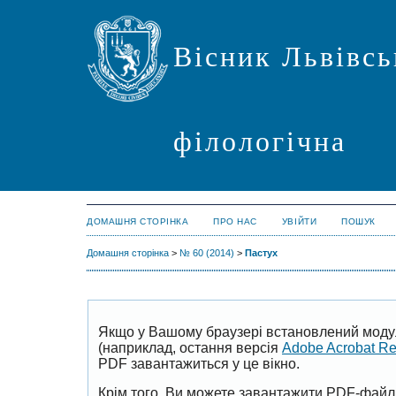
Вісник Львівсь
філологічна
ДОМАШНЯ СТОРІНКА
ПРО НАС
УВІЙТИ
ПОШУК
Домашня сторінка
>
№ 60 (2014)
>
Пастух
Якщо у Вашому браузері встановлений моду
(наприклад, остання версія
Adobe Acrobat R
PDF завантажиться у це вікно.
Крім того, Ви можете завантажити PDF-файл