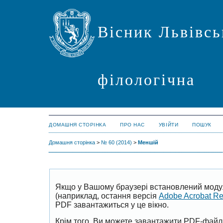
Вісник Львівсь
філологічна
ДОМАШНЯ СТОРІНКА
ПРО НАС
УВІЙТИ
ПОШУК
Домашня сторінка
>
№ 60 (2014)
>
Меншій
Якщо у Вашому браузері встановлений моду
(наприклад, остання версія
Adobe Acrobat R
PDF завантажиться у це вікно.
Крім того, Ви можете завантажити PDF-файл