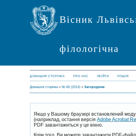
Вісник Львівсь
філологічна
ДОМАШНЯ СТОРІНКА
ПРО НАС
УВІЙТИ
ПОШУК
Домашня сторінка
>
№ 60 (2014)
>
Загороднюк
Якщо у Вашому браузері встановлений моду
(наприклад, остання версія
Adobe Acrobat R
PDF завантажиться у це вікно.
Крім того, Ви можете завантажити PDF-файл