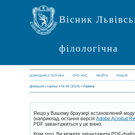
Вісник Львівсь
філологічна
ДОМАШНЯ СТОРІНКА
ПРО НАС
УВІЙТИ
ПОШУК
Домашня сторінка
>
№ 60 (2014)
>
Галета
Якщо у Вашому браузері встановлений моду
(наприклад, остання версія
Adobe Acrobat R
PDF завантажиться у це вікно.
Крім того, Ви можете завантажити PDF-файл