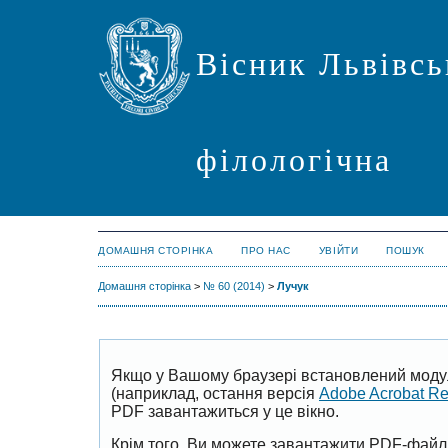
Вісник Львівсь
філологічна
ДОМАШНЯ СТОРІНКА
ПРО НАС
УВІЙТИ
ПОШУК
Домашня сторінка
>
№ 60 (2014)
>
Лучук
Якщо у Вашому браузері встановлений моду
(наприклад, остання версія
Adobe Acrobat R
PDF завантажиться у це вікно.
Крім того, Ви можете завантажити PDF-файл