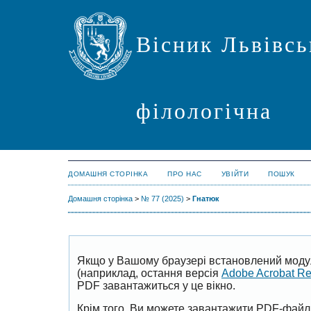
Вісник Львівсь
філологічна
ДОМАШНЯ СТОРІНКА
ПРО НАС
УВІЙТИ
ПОШУК
Домашня сторінка
>
№ 77 (2025)
>
Гнатюк
Якщо у Вашому браузері встановлений моду
(наприклад, остання версія
Adobe Acrobat R
PDF завантажиться у це вікно.
Крім того, Ви можете завантажити PDF-файл