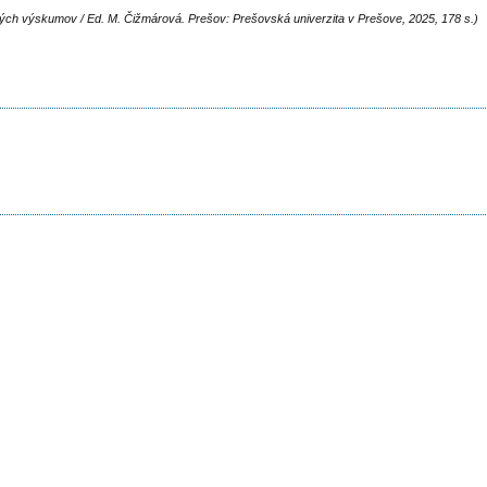
ckých výskumov / Ed. M. Čižmárová. Prešov: Prešovská univerzita v Prešove, 2025, 178 s.)