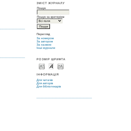
ЗМІСТ ЖУРНАЛУ
Пошук
Пошук за критерієм
Перегляд
За номером
За автором
За назвою
Інші журнали
РОЗМІР ШРИФТА
ІНФОРМАЦІЯ
Для читачів
Для авторів
Для бібліотекарів