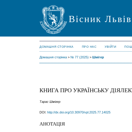
Вісник Львів
ДОМАШНЯ СТОРІНКА
ПРО НАС
УВІЙТИ
ПОШ
Домашня сторінка
>
№ 77 (2025)
>
Шмігер
КНИГА ПРО УКРАЇНСЬКУ ДІЯЛЕ
Тарас Шмігер
DOI:
http://dx.doi.org/10.30970/vpl.2025.77.14025
АНОТАЦІЯ