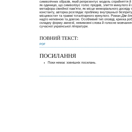
символічних образів, який репрезентує модель сприйняття й 
як одиницю, що символізує голос предків, злиття минулого й
метафора сімейної пам’яти, як місце меморіального досвіду п
константу, авторка розглядає проблему внутрішньої безприту
місцевости» та травмі тоталітарного минулого. Роман
Дім дл
надто непевною та довгою. Особливий тип оповіді, крихка ро
складну форму амнезії, невимовні слова й голосне мовчання 
сучасної української літератури.
ПОВНИЙ ТЕКСТ:
PDF
ПОСИЛАННЯ
Поки немає зовнішніх посилань.