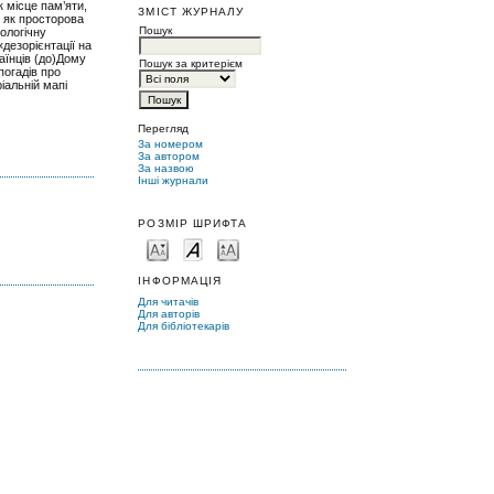
 місце пам’яти,
ЗМІСТ ЖУРНАЛУ
є як просторова
Пошук
тологічну
дезорієнтації на
аїнців (до)Дому
Пошук за критерієм
погадів про
іальній мапі
Перегляд
За номером
За автором
За назвою
Інші журнали
РОЗМІР ШРИФТА
ІНФОРМАЦІЯ
Для читачів
Для авторів
Для бібліотекарів