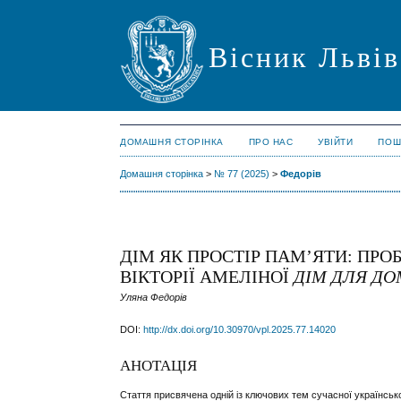
Вісник Львів
ДОМАШНЯ СТОРІНКА
ПРО НАС
УВІЙТИ
ПОШ
Домашня сторінка
>
№ 77 (2025)
>
Федорів
ДІМ ЯК ПРОСТІР ПАМ’ЯТИ: ПР
ВІКТОРІЇ АМЕЛІНОЇ
ДІМ ДЛЯ ДО
Уляна Федорів
DOI:
http://dx.doi.org/10.30970/vpl.2025.77.14020
АНОТАЦІЯ
Стаття присвячена одній із ключових тем сучасної українсько