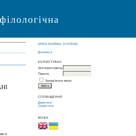
 філологічна
OPEN JOURNAL SYSTEMS
Допомога
КОРИСТУВАЧ
Ім'я користувача
Пароль
Запам'ятати мене
АНІ
СПОВІЩЕННЯ
Дивитися
Сповістити
МОВА
им із