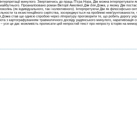
інтерпретації минулого. Звертаючись до праць П’єра Нора, Дім можна інтерпретувати як
 майбутнього. Проаналізовано роман Вікторії Амеліної
Дім для Дома
, у якому Дім поста
околінь (як індивідуального, так і колективного). Інтерпретуючи Дім як філософсько-он
льности та екзистенційного сирітства, зосереджується на проблемі невґрунтованости, «
я Дома
став
ще однією спробою через літературу проговорити те, що робить дорогу укр
бота з картографуванням травматичного досвіду радянського минулого, наративізація с
– усе це дає можливість прописати цей непростий текст про непросту історію на мемор