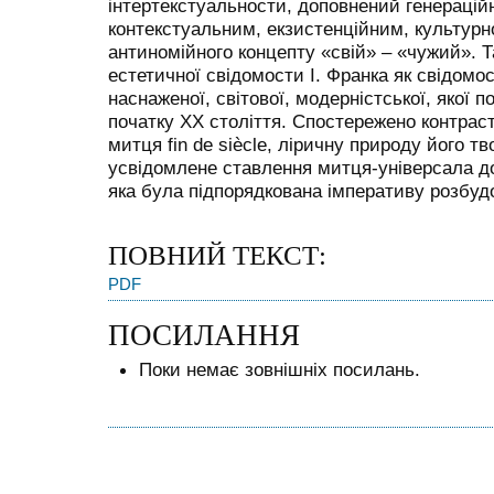
інтертекстуальности, доповнений генерацій
контекстуальним, екзистенційним, культур
антиномійного концепту «свій» – «чужий». Т
естетичної свідомости І. Франка як свідомос
наснаженої, світової, модерністської, якої 
початку ХХ століття. Спостережено контраст
митця fin de siècle, ліричну природу його т
усвідомлене ставлення митця-універсала до 
яка була підпорядкована імперативу розбуд
ПОВНИЙ ТЕКСТ:
PDF
ПОСИЛАННЯ
Поки немає зовнішніх посилань.