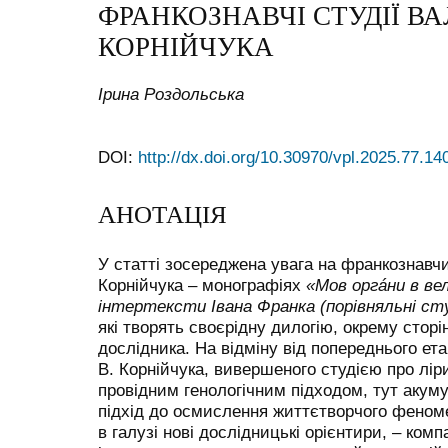
ФРАНКОЗНАВЧІ СТУДІЇ ВА
КОРНІЙЧУКА
Ірина Роздольська
DOI:
http://dx.doi.org/10.30970/vpl.2025.77.14
АНОТАЦІЯ
У статті зосереджена увага на франкознавч
Корнійчука – монографіях
«Мов оргáни в в
інтертексти Івана Франка (порівняльні сту
які творять своєрідну дилогію, окрему стор
дослідника. На відміну від попереднього ет
В. Корнійчука, вивершеного студією про ліри
провідним генологічним підходом, тут акум
підхід до осмислення життєтворчого феном
в галузі нові дослідницькі орієнтири, – ком