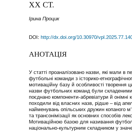
ХХ СТ.
Ірина Процик
DOI:
http://dx.doi.org/10.30970/vpl.2025.77.14
АНОТАЦІЯ
У статті проаналізовано назви, які мали в пе
футбольні команди з історико-етнографічног
мотиваційну базу й особливості творення 
назви футбольних команд були складеними 
поєднано компоненти-абревіатури й онімні к
походили від власних назв, рідше – від апе
найменувань опільських дружин копаного м’я
та трансонімізації як основних способів ле
Мотиваційною базою для називання футбол
національно-культурним складником у значе