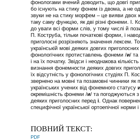
фонологами вчений доводить, що довгі при
бо існують на стику фонем із двома, а не о
звуки не на стику морфем – це вияви двох 
таку саму функцію, як дві різні фонеми. І. 
до уваги всі форми слів, у тому числі й поз
П. Коструба, тільки початкові форми, і нав
приголосні розрізняють значення лексем. То
українській мові деяких довгих приголосни
фонологічних протиставлень фонеми /
и
/ та
і на їх початку. Звідси і неоднакова кількіст
визнання фонемности деяких довгих приголо
їх відсутність у фонологічних студіях П. Ко
звернено на мовні та позамовні чинники як 
українських учених від фонемного статусу
окремішність фонеми /
и
/ та погоджуються 
деяких приголосних перед
і
. Однак повернен
специфічної української ортоепічної норми 
ПОВНИЙ ТЕКСТ:
PDF