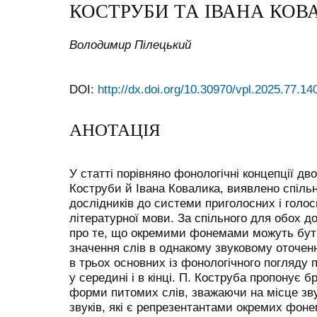
КОСТРУБИ ТА ІВАНА КОВ
Володимир Пілецький
DOI:
http://dx.doi.org/10.30970/vpl.2025.77.14
АНОТАЦІЯ
У статті порівняно фонологічні концепції дв
Коструби й Івана Ковалика, виявлено спільн
дослідників до системи приголосних і голос
літературної мови. За спільного для обох д
про те, що окремими фонемами можуть бути 
значення слів в однакому звуковому оточен
в трьох основних із фонологічного погляду п
у середині і в кінці. П. Коструба пропонує б
форми питомих слів, зважаючи на місце звук
звуків, які є репрезентантами окремих фонем