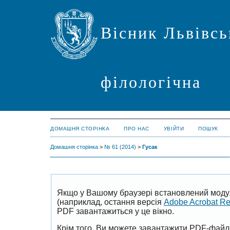
Вісник Львівсь
філологічна
ДОМАШНЯ СТОРІНКА
ПРО НАС
УВІЙТИ
ПОШУК
Домашня сторінка
>
№ 61 (2014)
>
Гусак
Якщо у Вашому браузері встановлений моду
(наприклад, остання версія
Adobe Acrobat R
PDF завантажиться у це вікно.
Крім того, Ви можете завантажити PDF-файл