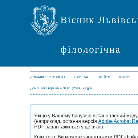
Вісник Львівсь
філологічна
ДОМАШНЯ СТОРІНКА
ПРО НАС
УВІЙТИ
ПОШУК
Домашня сторінка
>
№ 61 (2014)
>
Цуй
Якщо у Вашому браузері встановлений моду
(наприклад, остання версія
Adobe Acrobat R
PDF завантажиться у це вікно.
Крім того, Ви можете завантажити PDF-файл