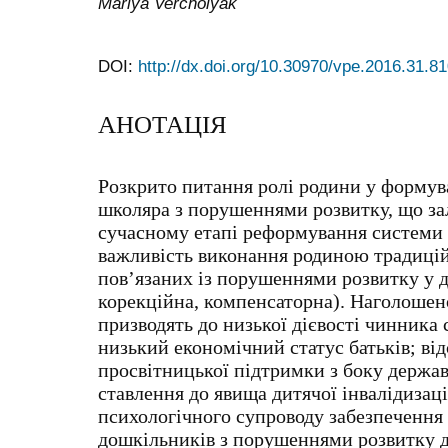
Mariya Vercholyak
DOI:
http://dx.doi.org/10.30970/vpe.2016.31.8
АНОТАЦІЯ
Розкрито питання ролі родини у формув
школяра з порушеннями розвитку, що з
сучасному етапі реформування системи 
важливість виконання родиною традицій
пов’язаних із порушеннями розвитку у ді
корекційна, компенсаторна). Наголошено
призводять до низької дієвості чинника 
низький економічний статус батьків; відс
просвітницької підтримки з боку держав
ставлення до явища дитячої інвалідизац
психологічного супроводу забезпечення 
дошкільників з порушеннями розвитку д