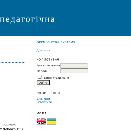
 педагогічна
OPEN JOURNAL SYSTEMS
Допомога
КОРИСТУВАЧ
Ім'я користувача
Пароль
Запам'ятати мене
СПОВІЩЕННЯ
Дивитися
Сповістити
МОВА
 приділено
гальноосвітніх