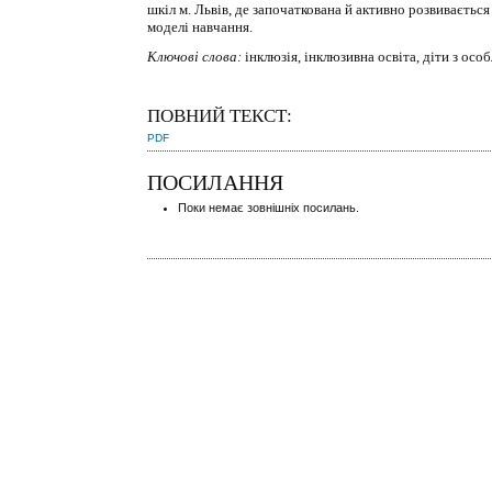
шкіл м. Львів, де започаткована й активно розвиваєть
моделі навчання.
Ключові слова:
інклюзія, інклюзивна освіта, діти з осо
ПОВНИЙ ТЕКСТ:
PDF
ПОСИЛАННЯ
Поки немає зовнішніх посилань.