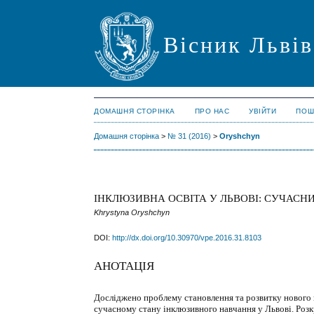
Вісник Львів
ДОМАШНЯ СТОРІНКА
ПРО НАС
УВІЙТИ
ПОШ
Домашня сторінка
>
№ 31 (2016)
>
Oryshchyn
ІНКЛЮЗИВНА ОСВІТА У ЛЬВОВІ: СУЧАСН
Khrystyna Oryshchyn
DOI:
http://dx.doi.org/10.30970/vpe.2016.31.8103
АНОТАЦІЯ
Досліджено проблему становлення та розвитку нового н
сучасному стану інклюзивного навчання
у Львові. Роз