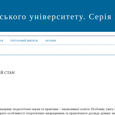
ського університету. Серія
УК
ПОТОЧНИЙ ВИПУСК
АРХІВИ
ИЙ СТАН
апряму педагогічної науки та практики – інклюзивної освіти. Особливу увагу
крито особливості теоретичних напрацювань та практичного досвіду деяких за