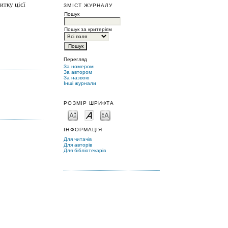
итку цієї
ЗМІСТ ЖУРНАЛУ
Пошук
Пошук за критерієм
Перегляд
За номером
За автором
За назвою
Інші журнали
РОЗМІР ШРИФТА
ІНФОРМАЦІЯ
Для читачів
Для авторів
Для бібліотекарів