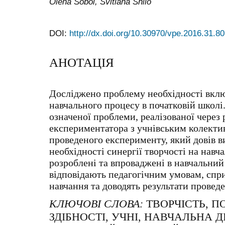
Olena Sobol, Svitlana Shilo
DOI:
http://dx.doi.org/10.30970/vpe.2016.31.8
АНОТАЦІЯ
Досліджено проблему необхідності вклю
навчального процесу в початковій школі
означеної проблеми, реалізованої через 
експериментатора з учнівським колекти
проведеного експерименту, який довів 
необхідності синергії творчості на навч
розроблені та впроваджені в навчальний 
відповідають педагогічним умовам, спр
навчання та доводять результати провед
КЛЮЧОВІ СЛОВА:
ТВОРЧІСТЬ, 
ЗДІБНОСТІ, УЧНІ, НАВЧАЛЬНА Д