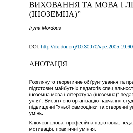
ВИХОВАННЯ ТА МОВА І Л
(ІНОЗЕМНА)”
Iryna Mordous
DOI:
http://dx.doi.org/10.30970/vpe.2005.19.6
АНОТАЦІЯ
Розглянуто теоретичне обґрунтування та пр
підготовки майбутніх педагогів спеціальнос
іноземна мова і література (іноземна)” педаг
учня”. Висвітлено організацію навчання студ
підвищенні їхньої самооцінки та створенні 
умінь.
Ключові слова: професійна підготовка, педаг
мотивація, практичні уміння.