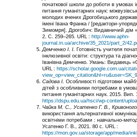
початкової школи до роботи в умовах і
питання гуманітарних наук: міжвузівсь
молодих вчених Дрогобицького державн
імені Івана Франка / [редактори-упоряд
Зимомря]. Дрогобич: Видавничий дім «Г
2. С. 259–265. URL :
http://www.aphn-
journal.in.ua/archive/35_2021/part_2/42.p
Демченко І. І.
Готовність учителя почат
інклюзивної освіти: структура та діагно
Іванівна Демченко. Умань: Видавець «С
URL :
https://scholar.google.com.ua/citat
view_op=view_citation&hl=ru&user=SK
Садова І.
Особливості підготовки майб
дітей з особливими потребами в умовах
питання гуманітарних наук. 2015. Вип. 
https://dspu.edu.ua/hsci/wp-content/uplo
Чайка М. С., Усатенко Г. В., Кривоного
використання альтернативної комунікац
освітніми потребами : навчально-мето
Усатенко Г. В., 2021. 80 с. URL :
https://mon.gov.ua/storage/app/media/ink