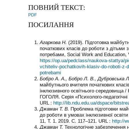
ПОВНИЙ ТЕКСТ:
PDF
ПОСИЛАННЯ
Агаркова Н.
(2019). Підготовка майбутн
початкових класів до роботи з дітьми 
потребами, Social Work and Education, Vo
https://op.ua/pedclass/naukova-stattya/p
vchiteliv-pochatkovih-klasiv-do-roboti-z-d
potrebami
Бобро А. А.
,
Бобро Л. В.
,
Дубровська Л
майбутнього вчителя початкових класі
інклюзивного освітнього середовища / 
ГОГОЛЯ. Серія «Психолого-педагогічні н
URL :
http://lib.ndu.edu.ua/dspace/bitst
Джаман Т.
В.
Проблема підготовки майб
до роботи в умовах інклюзивної освіти 
11. Т. 1. 2019. С. 117–121. URL :
http://
Джаман Т.
Технологічне забезпечення н