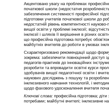
Акцентовано увагу на проблемах професійно
початкової школи (недостатня розробленість
забезпечення системності професійної підг
підготовки учителів початкової школи до ро
недостатній рівень компетентності науково-п
вищої освіти у проблемі інклюзії; відсутні
інклюзії і шляхів її вирішення в різних осві
що професійна підготовка потребує обов’яз
майбутніх вчителів до роботи в умовах інкл
Схарактеризовано рекомендації щодо форму
зокрема: забезпечити повноцінний доступ зд
педагогів-практиків до інноваційних інструме
розробити та впровадити освітні курси прол
здобувачів вищої педагогічної освіти і вчит
наукових досліджень з пошуку та розробле
інклюзивного навчання технологій, і методик
щодо фахового удосконалення вчителя поча
Ключові слова:
професійна підготовка; діти
потребами; майбутні вчителі; інклюзивне на