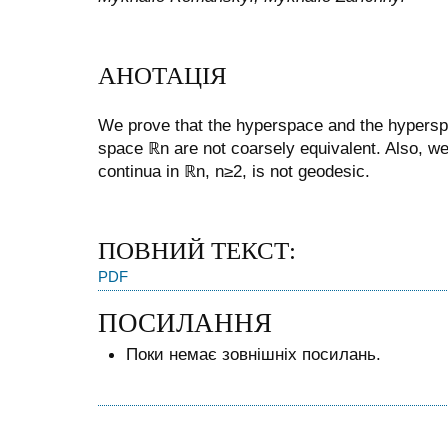
АНОТАЦІЯ
We prove that the hyperspace and the hyperspa
space
ℝ
n
are not coarsely equivalent. Also, w
continua in
ℝ
n
,
n
≥
2
, is not geodesic.
ПОВНИЙ ТЕКСТ:
PDF
ПОСИЛАННЯ
Поки немає зовнішніх посилань.