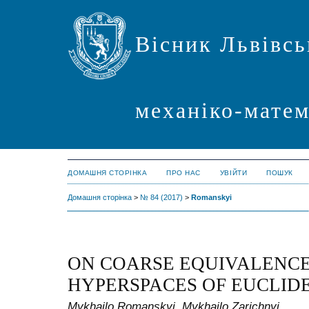
Вісник Львівсь
механіко-мате
ДОМАШНЯ СТОРІНКА
ПРО НАС
УВІЙТИ
ПОШУК
Домашня сторінка
>
№ 84 (2017)
>
Romanskyi
ON COARSE EQUIVALENCE
HYPERSPACES OF EUCLID
Mykhailo Romanskyi, Mykhailo Zarichnyi