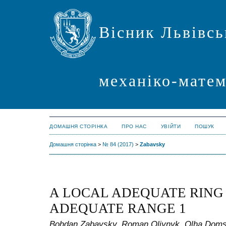
Вісник Львівсь
механіко-мате
ДОМАШНЯ СТОРІНКА
ПРО НАС
УВІЙТИ
ПОШУК
Домашня сторінка
>
№ 84 (2017)
>
Zabavsky
A LOCAL ADEQUATE RING I
ADEQUATE RANGE 1
Bohdan Zabavsky, Roman Oliynyk, Olha Dom