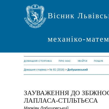
Вісник Львівсь
механіко-мате
ДОМАШНЯ СТОРІНКА
ПРО НАС
УВІЙТИ
ПОШУК
Домашня сторінка
>
№ 81 (2016)
>
Добушовський
ЗАУВАЖЕННЯ ДО ЗБІЖНОС
ЛАПЛАСА-СТІЛЬТЬЄСА
Маркіян Добушовський