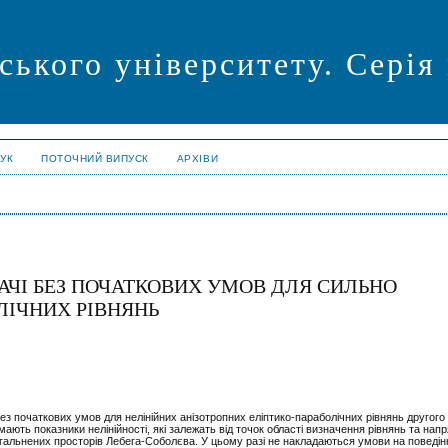
ського університету. Серія
УК
ПОТОЧНИЙ ВИПУСК
АРХІВИ
ДАЧІ БЕЗ ПОЧАТКОВИХ УМОВ ДЛЯ СИЛЬНО
ЛІЧНИХ РІВНЯНЬ
ез початкових умов для нелінійних анізотропних еліптико-параболічних рівнянь другого
ють показники нелінійності, які залежать від точок області визначення рівнянь та нап
агальнених просторів Лебега-Соболєва. У цьому разі не накладаються умови на поведінку