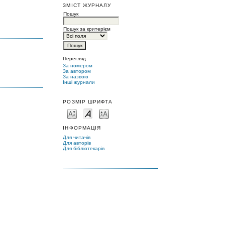
ЗМІСТ ЖУРНАЛУ
Пошук
Пошук за критерієм
Перегляд
За номером
За автором
За назвою
Інші журнали
РОЗМІР ШРИФТА
ІНФОРМАЦІЯ
Для читачів
Для авторів
Для бібліотекарів