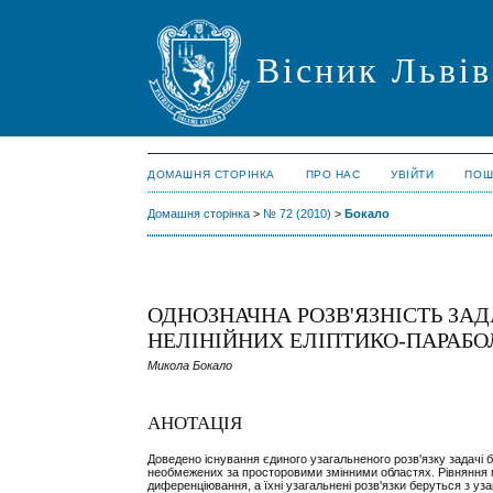
Вісник Львів
ДОМАШНЯ СТОРІНКА
ПРО НАС
УВІЙТИ
ПОШ
Домашня сторінка
>
№ 72 (2010)
>
Бокало
ОДНОЗНАЧНА РОЗВ'ЯЗНІСТЬ ЗА
НЕЛІНІЙНИХ ЕЛІПТИКО-ПАРАБО
Микола Бокало
АНОТАЦІЯ
Доведено існування єдиного узагальненого розв'язку задачі б
необмежених за просторовими змінними областях. Рівняння ма
диференціювання, а їхні узагальнені розв'язки беруться з уз