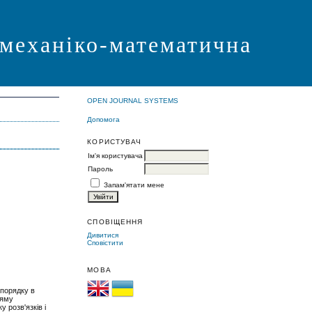
 механіко-математична
OPEN JOURNAL SYSTEMS
Допомога
КОРИСТУВАЧ
Ім'я користувача
Пароль
Запам'ятати мене
СПОВІЩЕННЯ
Дивитися
Сповістити
МОВА
 порядку в
ряму
 розв'язків і