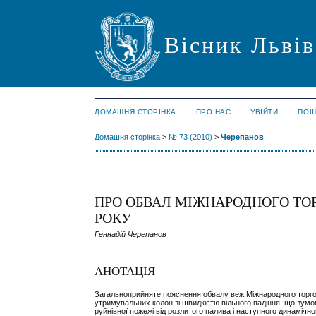
Вісник Львів
ДОМАШНЯ СТОРІНКА
ПРО НАС
УВІЙТИ
ПОШ
Домашня сторінка
>
№ 73 (2010)
>
Черепанов
ПРО ОБВАЛ МІЖНАРОДНОГО ТОР
РОКУ
Геннадій Черепанов
АНОТАЦІЯ
Загальноприйняте пояснення обвалу веж Міжнародного торгово
утримувальних колон зі швидкістю вільного падіння, що зумов
руйнівної пожежі від розлитого палива і наступного динамічног