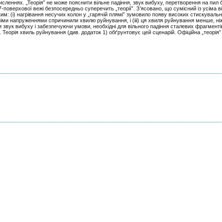
еннях. „Теорія” не може пояснити вільне падіння, звук вибуху, перетворення на пил б
 47-поверхової вежі безпосередньо суперечить „теорії”. З’ясовано, що сумісний із усіма 
им: (і) нагрівання несучих колон у „гарячій плямі” зумовило появу високих стискуваль
шніми напруженнями спричинили хвилю руйнування, і (iii) ця хвиля руйнування менше, ніж
вук вибуху і забезпечуючи умови, необхідні для вільного падіння сталевих фрагменті
 Теорія хвиль руйнування (див. додаток 1) обґрунтовує цей сценарій. Офіційна „теорія”