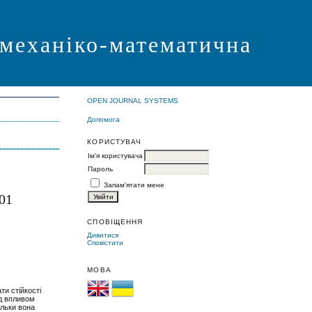
 механіко-математична
OPEN JOURNAL SYSTEMS
Допомога
КОРИСТУВАЧ
Ім'я користувача
Пароль
Запам'ятати мене
01
СПОВІЩЕННЯ
Дивитися
Сповістити
МОВА
ти стійкості
ід впливом
ільки вона