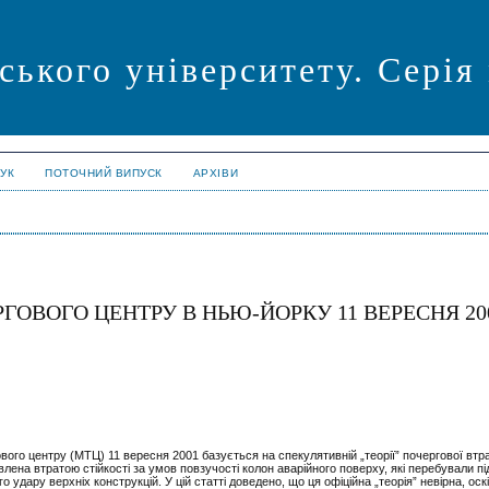
ського університету. Серія
УК
ПОТОЧНИЙ ВИПУСК
АРХІВИ
ГОВОГО ЦЕНТРУ В НЬЮ-ЙОРКУ 11 ВЕРЕСНЯ 20
го центру (МТЦ) 11 вересня 2001 базується на спекулятивній „теорії” почергової втра
лена втратою стійкості за умов повзучості колон аварійного поверху, які перебували п
о удару верхніх конструкцій. У цій статті доведено, що ця офіційна „теорія” невірна, оск