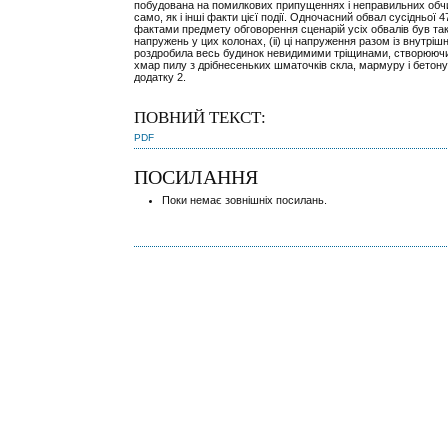
побудована на помилкових припущеннях і неправильних обчисл
само, як і інші факти цієї події. Одночасний обвал сусідньої
фактами предмету обговорення сценарій усіх обвалів був так
напружень у цих колонах, (ii) ці напруження разом із внутрі
роздробила весь будинок невидимими тріщинами, створюючи з
хмар пилу з дрібнесеньких шматочків скла, мармуру і бетону.
додатку 2.
ПОВНИЙ ТЕКСТ:
PDF
ПОСИЛАННЯ
Поки немає зовнішніх посилань.