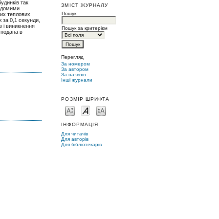
удинків так
ЗМІСТ ЖУРНАЛУ
відомими
Пошук
них теплових
 за 0,1 секунди,
в і виникнення
Пошук за критерієм
 подана в
Перегляд
За номером
За автором
За назвою
Інші журнали
РОЗМІР ШРИФТА
ІНФОРМАЦІЯ
Для читачів
Для авторів
Для бібліотекарів