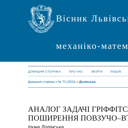
Вісник Львівсь
механіко-мате
ДОМАШНЯ СТОРІНКА
ПРО НАС
УВІЙТИ
ПОШУК
Домашня сторінка
>
№ 73 (2010)
>
Долінська
АНАЛОГ ЗАДАЧІ ГРІФФІТС
ПОШИРЕННЯ ПОВЗУЧО–В
Ірина Долінська