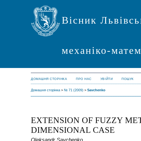
Вісник Львівсь
механіко-мате
ДОМАШНЯ СТОРІНКА
ПРО НАС
УВІЙТИ
ПОШУК
Домашня сторінка
>
№ 71 (2009)
>
Savchenko
EXTENSION OF FUZZY MET
DIMENSIONAL CASE
Oleksandr Savchenko