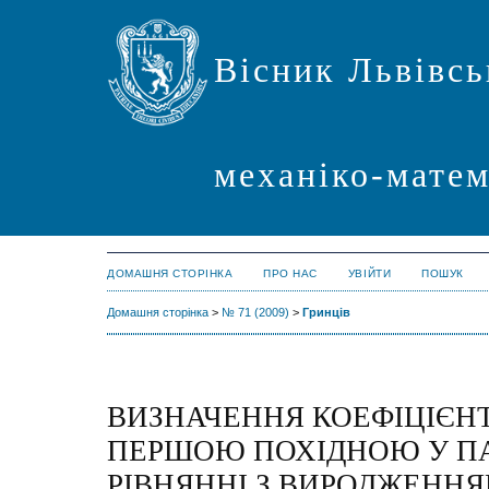
Вісник Львівсь
механіко-мате
ДОМАШНЯ СТОРІНКА
ПРО НАС
УВІЙТИ
ПОШУК
Домашня сторінка
>
№ 71 (2009)
>
Гринців
ВИЗНАЧЕННЯ КОЕФІЦІЄН
ПЕРШОЮ ПОХІДНОЮ У П
РІВНЯННІ З ВИРОДЖЕНН