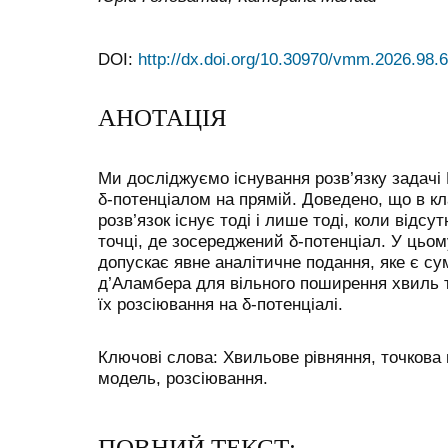
DOI:
http://dx.doi.org/10.30970/vmm.2026.98.
АНОТАЦІЯ
Ми дослiджуємо iснування розв’язку задачi 
δ-потенцiалом на прямiй. Доведено, що в кл
розв’язок iснує тодi i лише тодi, коли вiдс
точцi, де зосереджений δ-потенцiал. У цьом
допускає явне аналiтичне подання, яке є 
д’Аламбера для вiльного поширення хвиль 
їх розсiювання на δ-потенцiалi.
Ключовi слова: Хвильове рiвняння, точкова 
модель, розсiювання.
ПОВНИЙ ТЕКСТ: