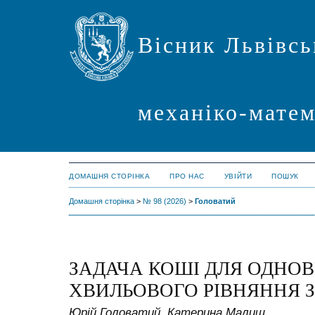
Вісник Львівсь
механіко-мате
ДОМАШНЯ СТОРІНКА
ПРО НАС
УВІЙТИ
ПОШУК
Домашня сторінка
>
№ 98 (2026)
>
Головатий
ЗАДАЧА КОШI ДЛЯ ОДНО
ХВИЛЬОВОГО РIВНЯННЯ 
Юрiй Головатий, Катерина Малиш