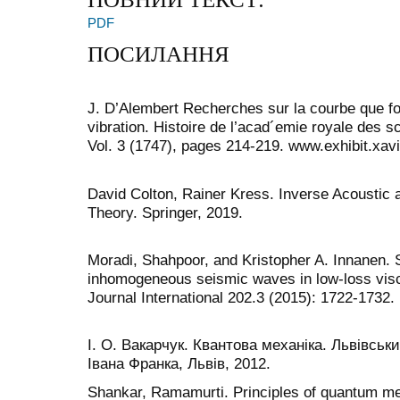
PDF
ПОСИЛАННЯ
J. D’Alembert Recherches sur la courbe que f
vibration. Histoire de l’acad´emie royale des sc
Vol. 3 (1747), pages 214-219. www.exhibit.xa
David Colton, Rainer Kress. Inverse Acoustic 
Theory. Springer, 2019.
Moradi, Shahpoor, and Kristopher A. Innanen.
inhomogeneous seismic waves in low-loss vis
Journal International 202.3 (2015): 1722-1732.
I. О. Вакарчук. Квантова механiка. Львiвськ
Iвана Франка, Львiв, 2012.
Shankar, Ramamurti. Principles of quantum m