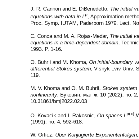
J. R. Cannon and E. DiBenedetto,
The initial 
p
equations with data in L
, Approximation metho
Proc. Symp. IUTAM, Paderborn 1979, Lect. N
C. Conca and M. A. Rojas-Medar,
The initial 
equations in a time-dependent domain
, Technic
1993. P. 1-16.
O. Buhrii and M. Khoma,
On initial-boundary v
differential Stokes system
, Visnyk Lviv Univ.
119.
M. V. Khoma and O. M. Buhrii,
Stokes system w
nonlinearity
, Буковин. мат ж.
10
(2022), no. 2,
10.31861/bmj2022.02.03
p(x)
O. Kovacik and I. Rakosnic,
On spaces L
,
(1991), no. 4, 592-618.
W. Orlicz,
Uber Konjugierte Exponentenfolgen