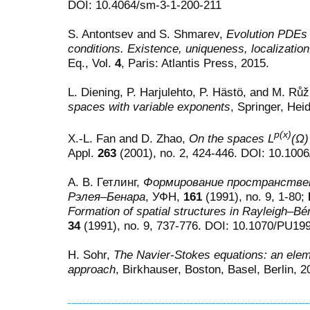
DOI: 10.4064/sm-3-1-200-211
S. Antontsev and S. Shmarev,
Evolution PDEs 
conditions. Existence, uniqueness, localization
Eq., Vol.
4
, Paris: Atlantis Press, 2015.
L. Diening, P. Harjulehto, P. Hästö, and M. Rů
spaces with variable exponents
, Springer, Hei
p(x)
X.-L. Fan and D. Zhao,
On the spaces L
(Ω)
Appl.
263
(2001), no. 2, 424-446. DOI: 10.100
А. В. Гетлинг,
Формирование пространстве
Рэлея–Бенара
, УФН,
161
(1991), no. 9, 1-80;
Formation of spatial structures in Rayleigh–B
34
(1991), no. 9, 737-776. DOI: 10.1070/PU
H. Sohr,
The Navier-Stokes equations: an eleme
approach
, Birkhauser, Boston, Basel, Berlin, 2