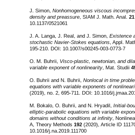
J. Simon,
Nonhomogeneous viscous incompressib
density and preassure
, SIAM J. Math. Anal.
21
10.1137/0521061
J. A. Langa, J. Real, and J. Simon,
Existence a
stochastic Navier-Stokes equations
, Appl. Mat
195-210. DOI: 10.1007/s00245-003-0773-7
O. M. Buhrii,
Visco-plastic, newtonian, and dila
variable exponent of nonlinearity
, Mat. Studii
4
O. Buhrii and N. Buhrii,
Nonlocal in time proble
equations with variable exponents of nonlineari
(2019), no. 2, 695-711. DOI: 10.1016/j.jmaa.2
M. Bokalo, O. Buhrii, and N. Hryadil,
Initial-b
elliptic-parabolic equations with variable expo
domains without conditions at infinity
, Nonlinea
A, Theory Methods
192
(2020), Article ID 1117
10.1016/j.na.2019.111700