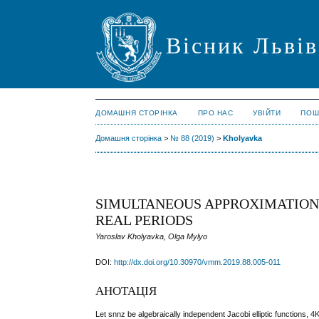
Вісник Львів
ДОМАШНЯ СТОРІНКА
ПРО НАС
УВІЙТИ
ПОШ
Домашня сторінка
>
№ 88 (2019)
>
Kholyavka
SIMULTANEOUS APPROXIMATION O
REAL PERIODS
Yaroslav Kholyavka, Olga Mylyo
DOI:
http://dx.doi.org/10.30970/vmm.2019.88.005-011
АНОТАЦІЯ
Let
s
n
n
z
be algebraically independent Jacobi elliptic functions,
4