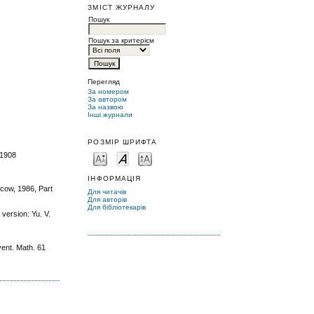
ЗМІСТ ЖУРНАЛУ
Пошук
Пошук за критерієм
Перегляд
За номером
За автором
За назвою
Інші журнали
РОЗМІР ШРИФТА
.1908
ІНФОРМАЦІЯ
scow, 1986, Part
Для читачів
Для авторів
Для бібліотекарів
ersion: Yu. V.
vent. Math. 61