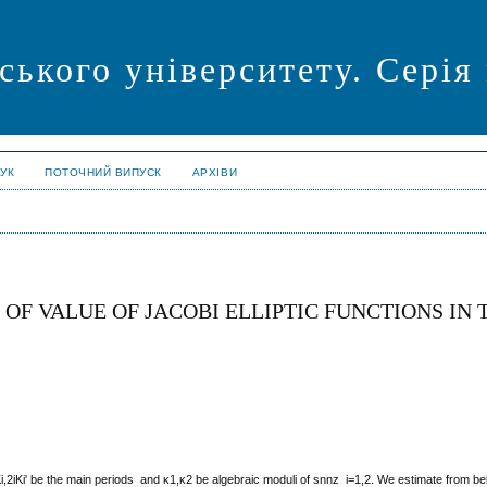
ського університету. Серія
УК
ПОТОЧНИЙ ВИПУСК
АРХІВИ
F VALUE OF JACOBI ELLIPTIC FUNCTIONS IN 
K
i
,
2
i
K
i
'
be the main periods and
κ
1
,
κ
2
be algebraic moduli of
s
n
n
z
i
=
1
,
2
. We estimate from be