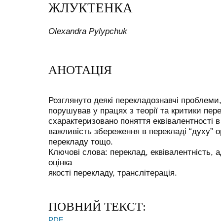
ЖЛУКТЕНКА
Olexandra Pylypchuk
АНОТАЦІЯ
Розглянуто деякі перекладознавчі проблеми
порушував у працях з теорії та критики пер
схарактеризовано поняття еквівалентності в
важливість збереження в перекладі “духу” о
перекладу тощо.
Ключові слова: переклад, еквівалентність, ад
оцінка
якості перекладу, транслітерація.
ПОВНИЙ ТЕКСТ:
PDF