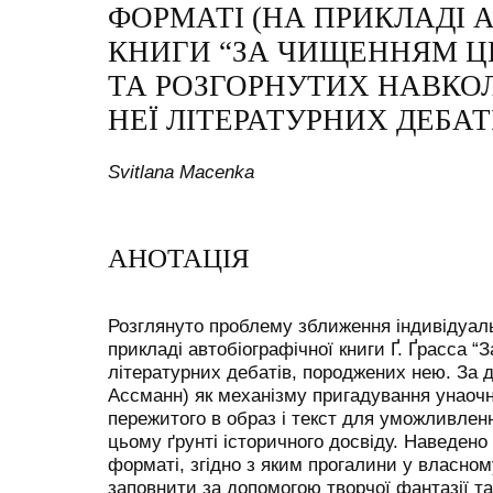
ФОРМАТІ (НА ПРИКЛАДІ 
КНИГИ “ЗА ЧИЩЕННЯМ ЦИБ
ТА РОЗГОРНУТИХ НАВКО
НЕЇ ЛІТЕРАТУРНИХ ДЕБАТ
Svitlana Macenka
АНОТАЦІЯ
Розглянуто проблему зближення індивідуальн
прикладі автобіографічної книги Ґ. Ґрасса “
літературних дебатів, породжених нею. За д
Ассманн) як механізму пригадування унаоч
пережитого в образ і текст для уможливленн
цьому ґрунті історичного досвіду. Наведено 
форматі, згідно з яким прогалини у власном
заповнити за допомогою творчої фантазії т