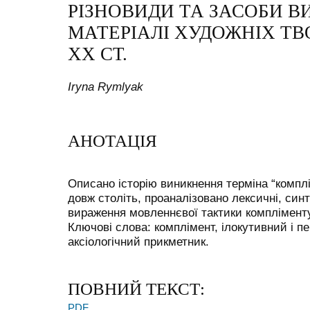
РІЗНОВИДИ ТА ЗАСОБИ 
МАТЕРІАЛІ ХУДОЖНІХ ТВОР
XX СТ.
Iryna Rymlyak
АНОТАЦІЯ
Описано історію виникнення терміна “комплі
довж століть, проаналізовано лексичні, синт
вираження мовленнєвої тактики компліменту 
Ключові слова: комплімент, ілокутивний і п
аксіологічний прикметник.
ПОВНИЙ ТЕКСТ:
PDF