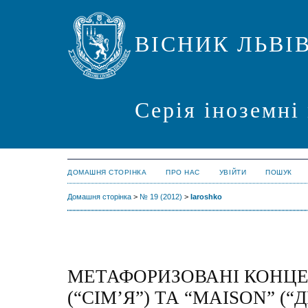
ВІСНИК ЛЬВІ
Серія іноземні
ДОМАШНЯ СТОРІНКА
ПРО НАС
УВІЙТИ
ПОШУК
Домашня сторінка
>
№ 19 (2012)
>
Iaroshko
МЕТАФОРИЗОВАНІ КОНЦЕ
(“СІМ’Я”) ТА “MAISON” (“Д