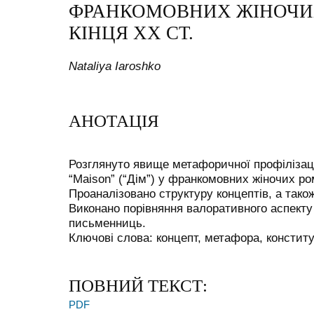
ФРАНКОМОВНИХ ЖІНОЧИ
КІНЦЯ ХХ СТ.
Nataliуa Iaroshko
АНОТАЦІЯ
Розглянуто явище метафоричної профілізації 
“Maison” (“Дім”) у франкомовних жіночих ро
Проаналізовано структуру концептів, а так
Виконано порівняння валоративного аспекту
письменниць.
Ключові слова: концепт, метафора, конститу
ПОВНИЙ ТЕКСТ:
PDF