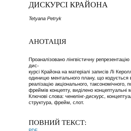
ДИСКУРСІ КРАЙОНА
Tetyana Petryk
АНОТАЦІЯ
Проаналізовано лінгвістичну репрезентацію 
дис-
курсі Крайона на матеріалі записів Лі Керол
одиницю ментального плану, що кодується в
реалізацію акціонального, таксономічного, 
фреймів концепту, виділено концептуальні м
Ключові слова: ченелінг-дискурс, концепту
структура, фрейм, слот.
ПОВНИЙ ТЕКСТ:
PDF