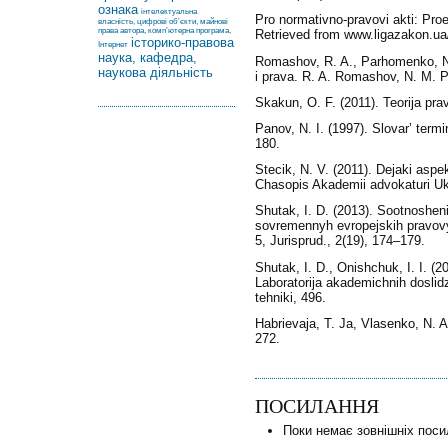
ознака
інтелектуальна
Pro normativno-pravovі akti: Pro
власність, цифрові об’єкти, майнові
права автора, комп’ютерна програма,
Retrieved from www.ligazakon.ua
історико-правова
Інтернет
наука, кафедра,
Romashov, R. A., Parhomenko, N.
наукова діяльність
і prava. R. A. Romashov, N. M. 
Skakun, O. F. (2011). Teorіja prav
Panov, N. I. (1997). Slovar’ term
180.
Stecik, N. V. (2011). Dejakі aspek
Chasopis Akademіi advokaturi Ukr
Shutak, I. D. (2013). Sootnosheni
sovremennyh evropejskih pravovyh
5, Jurisprud., 2(19), 174–179.
Shutak, І. D., Onishchuk, І. І. (2
Laboratorіja akademіchnih doslіdz
tehnіki, 496.
Habrievaja, T. Ja, Vlasenko, N. A
272.
ПОСИЛАННЯ
Поки немає зовнішніх поси