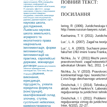
ПОВНИЙ ТЕКСТ:
нерозголошення, NDA, комерційна
таємниця, конфіденцій¬на
інформація, негативне зобов’язання,
PDF
ІТ-компанія, «Дія Сіті».
заходи
заохочення, стимули, стимулювання
ПОСИЛАННЯ
правослухняної поведінки
засуджених, схвалення, винагороди
конституція, конституціоналізм,
держава, державотворення, хартія
наукова школа,
Iering, R. (1906). Juridicheskaja
дослідження,
http://www.russiun-lawyers.ru/art
Львівська наукова
школа земельного,
Kashanina, T. V. (2011). Juridic
аграрного та
екологічного права
Luc’, L. A. (2007). Zagal’na teorіj
національна
імплементація, форми
Luc’, L. A. (2003). Suchasnі pravo
імплементації,
fakul’tet LNU іmenі Іvana Franka
імплементацій на
Nichka, Ju. V. (2011) Mezhі yevro
практика, європейські
pravotvorchostі: zagal’noteoreti
держави, міжнародні
advokaturi Ukraini. №1, 2011. 1–
договори
правове регулювання,
земельні правовідносини,
законодавство, Гали-чина, Австро-
Nichka, Ju. V. (2010). Pravotvorc
рішення,
Угорщина
kontinental’nogo tipu: teoretichnі
виконання,
L’vіvs’kogo derzhavnogo unіversit
юрисдикція,
підсудність, ухвала
Onishchuk, І. І. (2014). Tehnіka 
юридична формула
aktah. Іvano-Frankіvs’k: Laborat
(конструкція),
reguljuvannja ta juridichnoї tehnіk
кваліфікований склад
Onishchuk, І. І. (2011). Problem
злочину, ступінь
reguljuvannja vimog do juridichno
суспільної небезпеки,
Іnter, 6(102), 22–27.
криміноутворююча