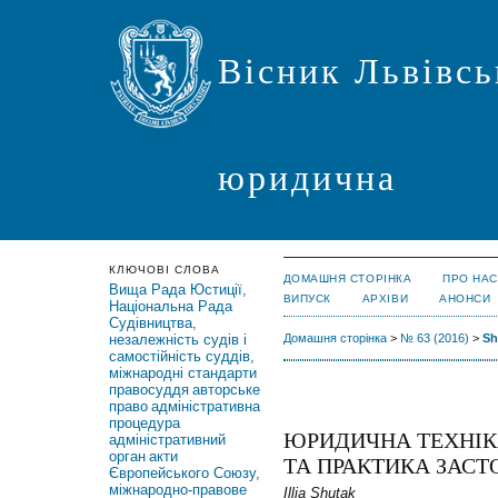
Вісник Львівсь
юридична
КЛЮЧОВІ СЛОВА
ДОМАШНЯ СТОРІНКА
ПРО НАС
Вища Рада Юстиції,
ВИПУСК
АРХІВИ
АНОНСИ
Національна Рада
Судівництва,
незалежність судів і
Домашня сторінка
>
№ 63 (2016)
>
Sh
самостійність суддів,
міжнародні стандарти
правосуддя
авторське
право
адміністративна
процедура
ЮРИДИЧНА ТЕХНІКА
адміністративний
орган
акти
ТА ПРАКТИКА ЗАС
Європейського Союзу,
міжнародно-правове
Illia Shutak