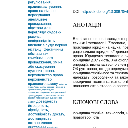
регулювання,
працевлаштування,
право на вільне
DOI:
http://dx.doi.org/10.30970/
пересування
апеляційне
провадження,
АНОТАЦІЯ
підстави для
перегляду судових
рішень,
Висвітлено основні засади теор
невідповідність
техніки і технології. З’ясовано
висновків суду першої
прикладна юридична наука, пре
інстанції фактичним
раціональної юридичної діяльно
обставинам
права. Юридичну технологію ви
кримінального
юридичну діяльність, яка охоп
провадження, зміна
операцій, визначається рівнем 
або скасування
Обґрунтовано, що до передумов
судових рішень
юридично-технічного та техноло
верховенство права
належать: розроблення та зако
верховенство
юридичної техніки та технологі
правового закону
виїзд за
планових актів стосовно розви
межі України, обмеження, непозовне
провадження, нерезидент,
громадянин, керівник, контролюючий
орган
джерело права, права дитини,
захист, правовий акт, судовий пре-
доведеність,
КЛЮЧОВІ СЛОВА
цедент
ймовірність,
вірогідність,
юридична техніка, технологія, 
достовірність доказу,
правотворчість
достовірність
встановлення
обставини
договір про