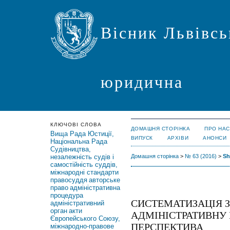
Вісник Львівсь
юридична
КЛЮЧОВІ СЛОВА
ДОМАШНЯ СТОРІНКА
ПРО НАС
Вища Рада Юстиції,
ВИПУСК
АРХІВИ
АНОНСИ
Національна Рада
Судівництва,
незалежність судів і
Домашня сторінка
>
№ 63 (2016)
>
Sh
самостійність суддів,
міжнародні стандарти
правосуддя
авторське
право
адміністративна
процедура
СИСТЕМАТИЗАЦІЯ 
адміністративний
орган
акти
АДМІНІСТРАТИВНУ 
Європейського Союзу,
ПЕРСПЕКТИВА
міжнародно-правове