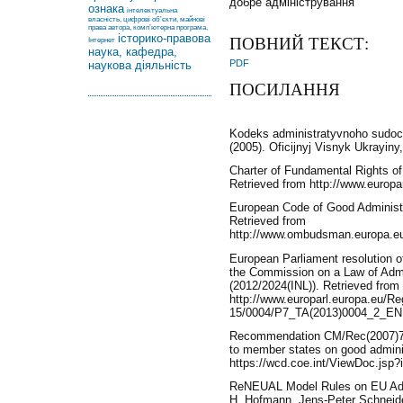
добре адміністрування
ознака
інтелектуальна
власність, цифрові об’єкти, майнові
права автора, комп’ютерна програма,
історико-правова
ПОВНИЙ ТЕКСТ:
Інтернет
наука, кафедра,
PDF
наукова діяльність
ПОСИЛАННЯ
Kodeks administratyvnoho sudoch
(2005). Oficijnyj Visnyk Ukrayiny
Charter of Fundamental Rights o
Retrieved from http://www.europar
European Code of Good Administr
Retrieved from
http://www.ombudsman.europa.eu
European Parliament resolution 
the Commission on a Law of Admi
(2012/2024(INL)). Retrieved from
http://www.europarl.europa.eu/Re
15/0004/P7_TA(2013)0004_2_EN
Recommendation CM/Rec(2007)7 o
to member states on good adminis
https://wcd.coe.int/ViewDoc.jsp
ReNEUAL Model Rules on EU Admi
H. Hofmann, Jens-Peter Schneider