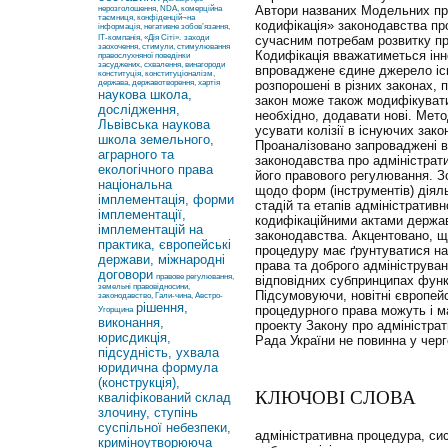
Автори названих Модельних пр
нерозголошення, NDA, комерційна
таємниця, конфіденцій¬на
кодифікація» законодавства пр
інформація, негативне зобов’язання,
ІТ-компанія, «Дія Сіті».
заходи
сучасним потребам розвит­ку п
заохочення, стимули, стимулювання
Кодифікація вважатиметься ін
правослухняної поведінки
засуджених, схвалення, винагороди
впроваджене єдине джерело існ
конституція, конституціоналізм,
держава, державотворення, хартія
розпорошені в різних законах, 
наукова школа,
закон може також модифікувати
дослідження,
необхідно, додавати нові. Мето
Львівська наукова
усувати колізії в існуючих зак
школа земельного,
Проаналізовано запроваджені в 
аграрного та
зако­нодавства про адміністра
екологічного права
його правового регулювання. З
національна
щодо форм (інструментів) діяльн
імплементація, форми
стадій та етапів адміністративн
імплементації,
кодифікаційними актами держав
імплементацій на
законодавства. Акцентовано, щ
практика, європейські
проце­дуру має ґрунтуватися н
держави, міжнародні
права та доброго адмініструван
договори
правове регулювання,
відповідних субпринципах функц
земельні правовідносини,
Підсумовуючи, новітні європейс
законодавство, Гали-чина, Австро-
рішення,
процедурного права можуть і м
Угорщина
виконання,
проекту Закону про адмі­ністра
юрисдикція,
Рада України не повинна у черг
підсудність, ухвала
юридична формула
(конструкція),
КЛЮЧОВІ СЛОВА
кваліфікований склад
злочину, ступінь
суспільної небезпеки,
адміністративна процедура, сис
криміноутворююча