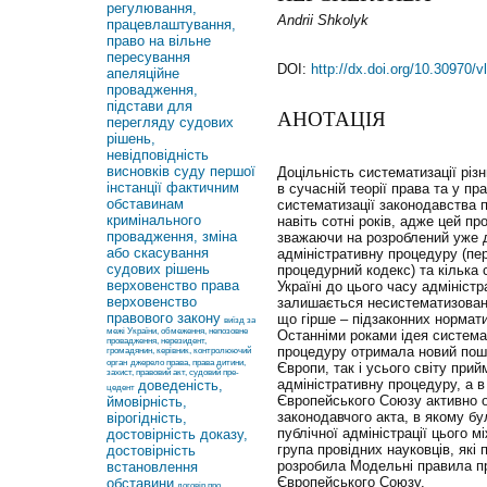
регулювання,
Andrii Shkolyk
працевлаштування,
право на вільне
пересування
DOI:
http://dx.doi.org/10.30970/
апеляційне
провадження,
підстави для
АНОТАЦІЯ
перегляду судових
рішень,
невідповідність
висновків суду першої
Доцільність систематизації різ
інстанції фактичним
в сучасній теорії права та у пр
обставинам
систематизації законодавства 
кримінального
навіть сотні років, адже цей пр
провадження, зміна
зважаючи на розроблений уже д
або скасування
адміністративну процедуру (пе
судових рішень
процедурний кодекс) та кілька 
верховенство права
Україні до цього часу адмініст
верховенство
залишається несистематизовани
правового закону
що гірше – підзаконних нормат
виїзд за
межі України, обмеження, непозовне
Останніми роками ідея система
провадження, нерезидент,
процедуру отримала новий пошт
громадянин, керівник, контролюючий
орган
джерело права, права дитини,
Європи, так і усього світу прий
захист, правовий акт, судовий пре-
адміністративну процедуру, а в
доведеність,
цедент
Європейського Союзу активно 
ймовірність,
законодавчого акта, в якому бу
вірогідність,
публічної адміністрації цього 
достовірність доказу,
група провідних науковців, які
достовірність
розробила Модельні правила п
встановлення
Європейського Союзу.
обставини
договір про