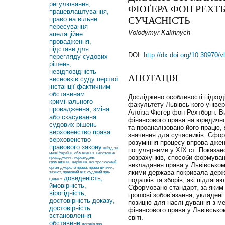
регулювання,
ФЮҐЕРА ФОН РЕХТБ
працевлаштування,
СУЧАСНІСТЬ
право на вільне
пересування
Volodymyr Kakhnych
апеляційне
провадження,
підстави для
DOI:
http://dx.doi.org/10.30970/
перегляду судових
рішень,
невідповідність
АНОТАЦІЯ
висновків суду першої
інстанції фактичним
обставинам
Досліджено особливості підход
кримінального
факультету Львівсь-кого уніве
провадження, зміна
Алоїза Фюґер фон Рехтборн. Ви
або скасування
фінансового права на юридично
судових рішень
та проаналізовано його працю, 
верховенство права
значення для сучасників. Сфо
верховенство
розуміння процесу впрова-дженн
правового закону
виїзд за
популярними у ХІХ ст. Показан
межі України, обмеження, непозовне
розрахунків, способи формуван
провадження, нерезидент,
громадянин, керівник, контролюючий
викладання права у Львівському
орган
джерело права, права дитини,
якими держава покривала держ
захист, правовий акт, судовий пре-
доведеність,
податків та зборів, які підляга
цедент
ймовірність,
Сформовано стандарт, за яким
вірогідність,
грошові зобов’язання, укладен
достовірність доказу,
позицію для наслі-дування з м
достовірність
фінансового права у Львівськом
встановлення
світі.
обставини
договір про