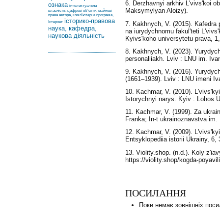
6. Derzhavnyi arkhiv Lʹvivsʹkoi o
ознака
інтелектуальна
Maksymylyan Aloizy).
власність, цифрові об’єкти, майнові
права автора, комп’ютерна програма,
історико-правова
Інтернет
7. Kakhnych, V. (2015). Kafedra p
наука, кафедра,
na iurydychnomu fakulʹteti Lʹvivs
наукова діяльність
Kyivsʹkoho universytetu prava, 1
8. Kakhnych, V. (2023). Yurydych
personaliiakh. Lviv : LNU im. Iva
9. Kakhnych, V. (2016). Yurydych
(1661–1939). Lviv : LNU imeni Iv
10. Kachmar, V. (2010). Lʹvivsʹky
Istorychnyi narys. Kyiv : Lohos U
11. Kachmar, V. (1999). Za ukrains
Franka; In-t ukrainoznavstva im.
12. Kachmar, V. (2009). Lʹvivsʹkyi
Entsyklopediia istorii Ukrainy, 6, 
13. Violity.shop. (n.d.). Koly zʹi
https://violity.shop/kogda-poyavi
ПОСИЛАННЯ
Поки немає зовнішніх поси