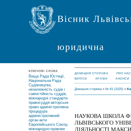
Вісник Львівсь
юридична
КЛЮЧОВІ СЛОВА
ДОМАШНЯ СТОРІНКА
ПРО НАС
Вища Рада Юстиції,
ВИПУСК
АРХІВИ
АНОНСИ
Національна Рада
Судівництва,
незалежність судів і
Домашня сторінка
>
№ 81 (2025)
>
Ka
самостійність суддів,
міжнародні стандарти
правосуддя
авторське
право
адміністративна
процедура
НАУКОВА ШКОЛА Ф
адміністративний
орган
акти
ЛЬВІВСЬКОГО УНІВ
Європейського Союзу,
ДІЯЛЬНОСТІ МАКСИ
міжнародно-правове