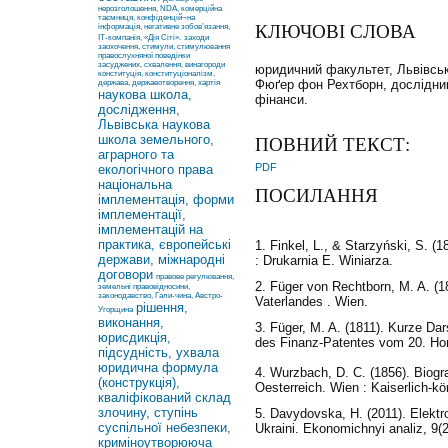
нерозголошення, NDA, комерційна
таємниця, конфіденцій¬на
КЛЮЧОВІ СЛОВА
інформація, негативне зобов’язання,
ІТ-компанія, «Дія Сіті».
заходи
заохочення, стимули, стимулювання
правослухняної поведінки
засуджених, схвалення, винагороди
юридичний факультет, Львівськ
конституція, конституціоналізм,
Фюґер фон Рехтборн, дослідники
держава, державотворення, хартія
наукова школа,
фінанси.
дослідження,
Львівська наукова
школа земельного,
ПОВНИЙ ТЕКСТ:
аграрного та
PDF
екологічного права
національна
ПОСИЛАННЯ
імплементація, форми
імплементації,
імплементацій на
практика, європейські
1. Finkel, L., & Starzyński, S. 
держави, міжнародні
: Drukarnia E. Winiarza.
договори
правове регулювання,
2. Füger von Rechtborn, M. A. (18
земельні правовідносини,
законодавство, Гали-чина, Австро-
Vaterlandes . Wien.
рішення,
Угорщина
виконання,
3. Füger, M. A. (1811). Kurze Da
юрисдикція,
des Finanz-Patentes vom 20. Ho
підсудність, ухвала
юридична формула
4. Wurzbach, D. C. (1856). Biog
(конструкція),
Oesterreich. Wien : Kaiserlich-kö
кваліфікований склад
злочину, ступінь
5. Davydovska, H. (2011). Elektro
суспільної небезпеки,
Ukraini. Ekonomichnyi analiz, 9(
криміноутворююча