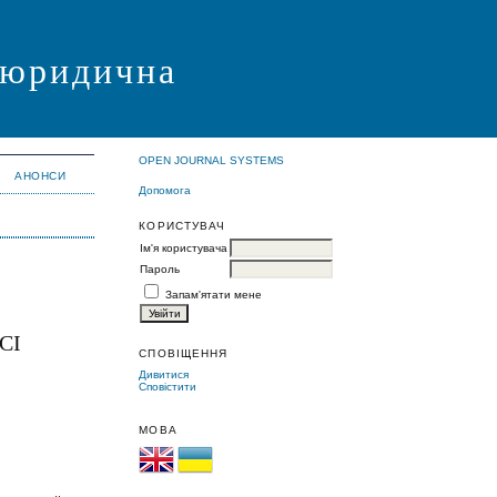
я юридична
OPEN JOURNAL SYSTEMS
АНОНСИ
Допомога
КОРИСТУВАЧ
Ім'я користувача
Пароль
Запам'ятати мене
СІ
СПОВІЩЕННЯ
Дивитися
Сповістити
МОВА