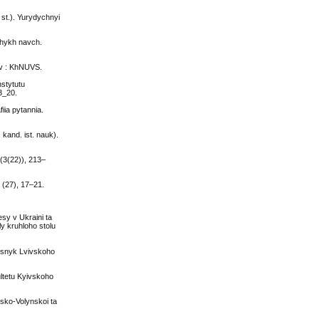
I st.). Yurydychnyi
hchykh navch.
kiv : KhNUVS.
stytutu
3_20.
fiia pytannia.
 kand. ist. nauk).
 (3(22)), 213–
 (27), 17–21.
sy v Ukraini ta
y kruhloho stolu
 Visnyk Lvivskoho
ultetu Kyivskoho
tsko-Volynskoi ta