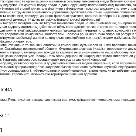
тю правових та організаційних механізмів реалізації виконавчої влади Великим князем у
міну від сучасних доктрин поділу влади, в давньоруському політичному ладі виконавча, з
и інтегровані в особі князя, але фактично втілювалися через розгалужену систему упра
лізовано інструменти практичного управління (десяткова сис-тема, наділення повноваж
 та намісників, полюддя, данинно-фіскальні практики, організація оборони і «наряд земл
воєнної демократії» до інституціоналізованої княжої адміністрації.
ь виступав центральним інститутом виконавчої влади не лише номінально, а й організа
ав кадрову вертикаль, здійснював війсь-ково-адміністративне керівництво через тися
дні ком-петенції між двірцевими чинами (дворецький, печатник, стольник, конюший та ін
дові прерогативи намісникам і волостелям. Заразом ранні механізми збирання ресурсів 
нструмент мобілізації данини та водночас інспекційного контролю) згодом набувають бі
фіційного характеру.
кова, фіскальна та зовнішньополітична компоненти були не зов-нішніми проявами викона
ю. Організація прикордонної оборони, будівництво фортець і «засік», переселення др
тегічні «гради», експедиційні походи та каральні акції виконували не лише оборонну, а 
нкцію консолідації усієї влади. Роль глави держави як «нарядника землі» виявляється у
кі і матеріальні ресурси, координувати воєвод та дружинні корпорації.
хід від десяткової організації до двірцево-вотчинної моделі управління, коли персонал
а близькості до правителя) стає кадровою базою виконання публічних функцій; відображе
но-господарських і публічно-правових ролей урядників та виявлено, як це забезпечув
вління і керованість величезною територією Київської держави.
ЛОВА
вська Русь, виконавча влада, десяткова система, двірцево-вотчинна система, полюддя,
КСТ:
Я