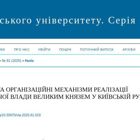
ського університету. Сері
НКА
ПРО НАС
УВІЙТИ
ПОШУК
ПОТОЧНИЙ ВИПУСК
АРХІВИ
>
№ 81 (2025)
>
Hutiv
ТА ОРГАНІЗАЦІЙНІ МЕХАНІЗМИ РЕАЛІЗАЦІЇ
ОЇ ВЛАДИ ВЕЛИКИМ КНЯЗЕМ У КИЇВСЬКІЙ РУ
rg/10.30970/vla.2025.81.019