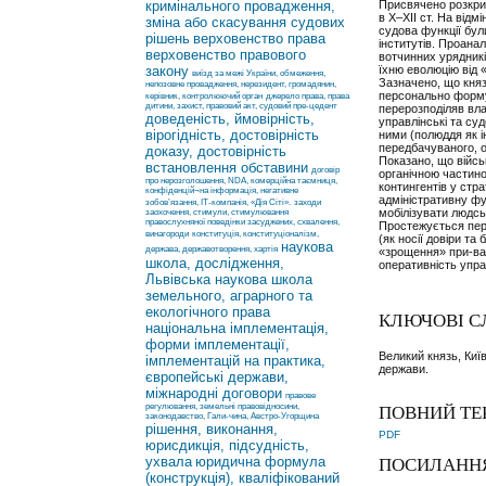
кримінального провадження,
Присвячено розкрит
в Х–XII ст. На від
зміна або скасування судових
судова функції бул
рішень
верховенство права
інститутів. Проана
верховенство правового
вотчинних урядників
закону
їхню еволюцію від «
виїзд за межі України, обмеження,
Зазначено, що княз
непозовне провадження, нерезидент, громадянин,
персонально формув
керівник, контролюючий орган
джерело права, права
дитини, захист, правовий акт, судовий пре-цедент
перерозподіляв вла
доведеність, ймовірність,
управлінські та су
вірогідність, достовірність
ними (полюддя як і
передбачуваного, о
доказу, достовірність
Показано, що війсь
встановлення обставини
договір
органічною частино
про нерозголошення, NDA, комерційна таємниця,
контингентів у стра
конфіденцій¬на інформація, негативне
адміністративну фу
зобов’язання, ІТ-компанія, «Дія Сіті».
заходи
мобілізувати людсь
заохочення, стимули, стимулювання
правослухняної поведінки засуджених, схвалення,
Простежується пере
винагороди
конституція, конституціоналізм,
(як носії довіри т
наукова
держава, державотворення, хартія
«зрощення» при-ват
школа, дослідження,
оперативність упра
Львівська наукова школа
земельного, аграрного та
екологічного права
КЛЮЧОВІ С
національна імплементація,
форми імплементації,
Великий князь, Киї
імплементацій на практика,
держави.
європейські держави,
міжнародні договори
правове
регулювання, земельні правовідносини,
ПОВНИЙ ТЕ
законодавство, Гали-чина, Австро-Угорщина
рішення, виконання,
PDF
юрисдикція, підсудність,
ухвала
юридична формула
ПОСИЛАНН
(конструкція), кваліфікований