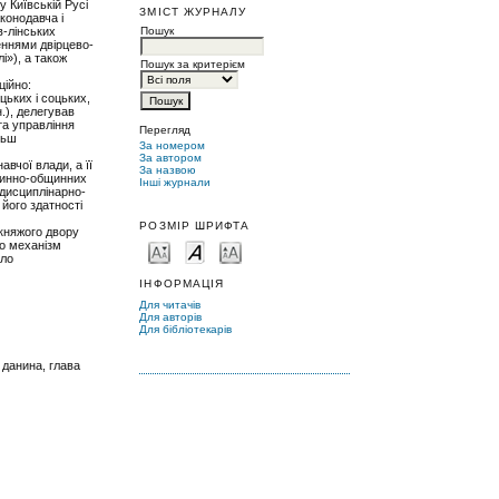
 Київській Русі
ЗМІСТ ЖУРНАЛУ
аконодавча і
Пошук
в-лінських
еннями двірцево-
і»), а також
Пошук за критерієм
ційно:
цьких і соцьких,
.), делегував
та управління
Перегляд
льш
За номером
За автором
вчої влади, а її
За назвою
ужинно-общинних
Інші журнали
й дисциплінарно-
 його здатності
РОЗМІР ШРИФТА
 княжого двору
но механізм
ало
ІНФОРМАЦІЯ
Для читачів
Для авторів
Для бібліотекарів
 данина, глава