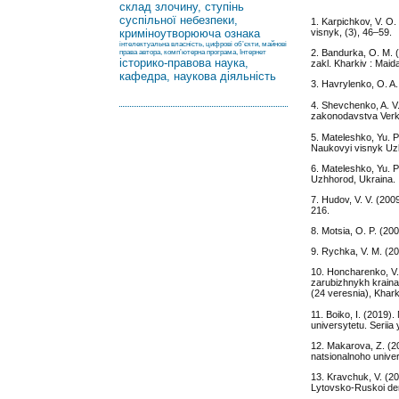
склад злочину, ступінь
суспільної небезпеки,
1. Karpichkov, V. O. 
криміноутворююча ознака
visnyk, (3), 46–59.
інтелектуальна власність, цифрові об’єкти, майнові
2. Bandurka, O. M. (
права автора, комп’ютерна програма, Інтернет
історико-правова наука,
zakl. Kharkiv : Maid
кафедра, наукова діяльність
3. Havrylenko, O. A.
4. Shevchenko, A. V
zakonodavstva Verk
5. Mateleshko, Yu. P.
Naukovyi visnyk Uzhh
6. Mateleshko, Yu. P.
Uzhhorod, Ukraina.
7. Hudov, V. V. (200
216.
8. Motsia, O. P. (2
9. Rychka, V. M. (20
10. Honcharenko, V.
zarubizhnykh krainak
(24 veresnia), Khark
11. Boiko, I. (2019)
universytetu. Seriia
12. Makarova, Z. (20
natsionalnoho unive
13. Kravchuk, V. (2
Lytovsko-Ruskoi der