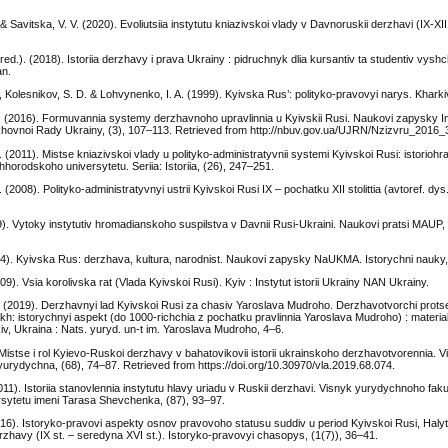
& Savitska, V. V. (2020). Evoliutsiia instytutu kniazivskoi vlady v Davnoruskii derzhavi (IX-XI
red.). (2018). Istoriia derzhavy i prava Ukrainy : pidruchnyk dlia kursantiv ta studentiv vys
an.
, Kolesnikov, S. D. & Lohvynenko, I. A. (1999). Kyivska Rus’: polityko-pravovyi narys. Khar
. (2016). Formuvannia systemy derzhavnoho upravlinnia u Kyivskii Rusi. Naukovi zapysky In
hovnoi Rady Ukrainy, (3), 107–113. Retrieved from http://nbuv.gov.ua/UJRN/Nzizvru_2016_
 (2011). Mistse kniazivskoi vlady u polityko-administratyvnii systemi Kyivskoi Rusi: istoriohra
orodskoho universytetu. Seriia: Istoriia, (26), 247–251.
 (2008). Polityko-administratyvnyi ustrii Kyivskoi Rusi IX – pochatku XII stolittia (avtoref. dys.
9). Vytoky instytutiv hromadianskoho suspilstva v Davnii Rusi-Ukraini. Naukovi pratsi MAUP,
004). Kyivska Rus: derzhava, kultura, narodnist. Naukovi zapysky NaUKMA. Istorychni nauky,
09). Vsia korolivska rat (Vlada Kyivskoi Rusi). Kyiv : Instytut istorii Ukrainy NAN Ukrainy.
 (2019). Derzhavnyi lad Kyivskoi Rusi za chasiv Yaroslava Mudroho. Derzhavotvorchi protse
h: istorychnyi aspekt (do 1000-richchia z pochatku pravlinnia Yaroslava Mudroho) : material
iv, Ukraina : Nats. yuryd. un-t im. Yaroslava Mudroho, 4–6.
. Mistse i rol Kyievo-Ruskoi derzhavy v bahatovikovii istorii ukrainskoho derzhavotvorennia.
 yurydychna, (68), 74–87. Retrieved from https://doi.org/10.30970/vla.2019.68.074.
11). Istoriia stanovlennia instytutu hlavy uriadu v Ruskii derzhavi. Visnyk yurydychnoho fak
rsytetu imeni Tarasa Shevchenka, (87), 93–97.
016). Istoryko-pravovi aspekty osnov pravovoho statusu suddiv u period Kyivskoi Rusi, Haly
zhavy (IХ st. – seredyna ХVI st.). Istoryko-pravovyi chasopys, (1(7)), 36–41.