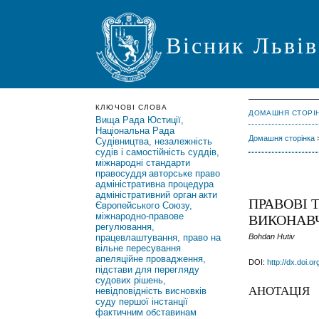
Вісник Львів
КЛЮЧОВІ СЛОВА
ДОМАШНЯ СТОРІ
Вища Рада Юстиції,
Національна Рада
Домашня сторінка
Судівництва, незалежність
судів і самостійність суддів,
міжнародні стандарти
правосуддя
авторське право
адміністративна процедура
адміністративний орган
акти
ПРАВОВІ 
Європейського Союзу,
міжнародно-правове
ВИКОНАВЧ
регулювання,
працевлаштування, право на
Bohdan Hutiv
вільне пересування
апеляційне провадження,
DOI:
http://dx.doi.o
підстави для перегляду
судових рішень,
АНОТАЦІЯ
невідповідність висновків
суду першої інстанції
фактичним обставинам