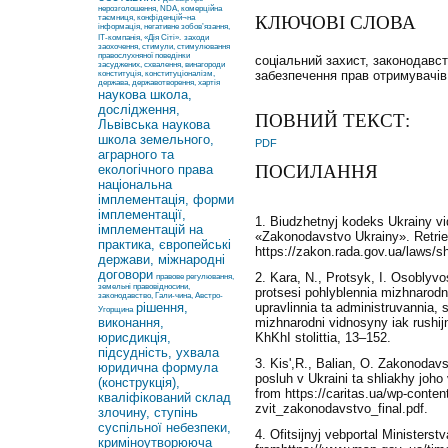
нерозголошення, NDA, комерційна
КЛЮЧОВІ СЛОВА
таємниця, конфіденцій¬на
інформація, негативне зобов’язання,
ІТ-компанія, «Дія Сіті».
заходи
заохочення, стимули, стимулювання
правослухняної поведінки
соціальний захист, законодавс
засуджених, схвалення, винагороди
забезпечення прав отримувачів
конституція, конституціоналізм,
держава, державотворення, хартія
наукова школа,
дослідження,
ПОВНИЙ ТЕКСТ:
Львівська наукова
школа земельного,
PDF
аграрного та
ПОСИЛАННЯ
екологічного права
національна
імплементація, форми
імплементації,
1. Biudzhetnyj kodeks Ukrainy vi
імплементацій на
«Zakonodavstvo Ukrainy». Retri
практика, європейські
https://zakon.rada.gov.ua/laws/
держави, міжнародні
договори
2. Kara, N., Protsyk, I. Osoblyvo
правове регулювання,
земельні правовідносини,
protsesi pohlyblennia mizhnaro
законодавство, Гали-чина, Австро-
рішення,
upravlinnia ta administruvannia,
Угорщина
виконання,
mizhnarodni vidnosyny iak rushi
юрисдикція,
KhKhI stolittia, 13–152.
підсудність, ухвала
3. Kis',R., Balian, O. Zakonodavs
юридична формула
posluh v Ukraini ta shliakhy joho
(конструкція),
from https://caritas.ua/wp-conten
кваліфікований склад
zvit_zakonodavstvo_final.pdf.
злочину, ступінь
суспільної небезпеки,
4. Ofitsijnyj vebportal Ministerstv
криміноутворююча