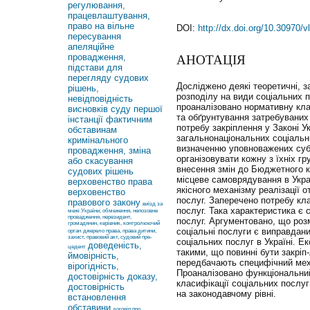
регулювання,
працевлаштування,
право на вільне
DOI:
http://dx.doi.org/10.30970/
пересування
апеляційне
провадження,
АНОТАЦІЯ
підстави для
перегляду судових
Досліджено деякі теоретичні, з
рішень,
розподілу на види соціальних 
невідповідність
проаналізовано нормативну клас
висновків суду першої
та обґрунтування затребуваних 
інстанції фактичним
потребу закріплення у Законі У
обставинам
загальнонаціональних соціальн
кримінального
визначенню уповноважених суб’є
провадження, зміна
організовувати кожну з їхніх гр
або скасування
внесення змін до Бюджетного к
судових рішень
місцеве самоврядування в Укра
верховенство права
якісного механізму реалізації 
верховенство
послуг. Заперечено потребу кл
правового закону
виїзд за
послуг. Така характеристика є 
межі України, обмеження, непозовне
провадження, нерезидент,
послуг. Аргументовано, що роз
громадянин, керівник, контролюючий
соціальні послуги є виправдан
орган
джерело права, права дитини,
захист, правовий акт, судовий пре-
соціальних послуг в Україні. Ек
доведеність,
цедент
такими, що повинні бути закріп-
ймовірність,
передбачають специфічний меха
вірогідність,
Проаналізовано функціональний,
достовірність доказу,
класифікації соціальних послуг
достовірність
на законодавчому рівні.
встановлення
обставини
договір про