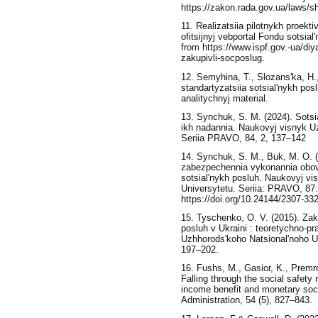
https://zakon.rada.gov.ua/laws/s
11. Realizatsiia pilotnykh proekti
ofitsijnyj vebportal Fondu sotsial
from https://www.ispf.gov.-ua/diya
zakupivli-socposlug.
12. Semyhina, T., Slozans'ka, H., 
standartyzatsiia sotsial'nykh pos
analitychnyj material.
13. Synchuk, S. M. (2024). Sotsia
ikh nadannia. Naukovyj visnyk Uz
Seriia PRAVO, 84, 2, 137–142
14. Synchuk, S. M., Buk, M. O.
zabezpechennia vykonannia obov
sotsial'nykh posluh. Naukovyj vi
Universytetu. Seriia: PRAVO, 87
https://doi.org/10.24144/2307-33
15. Tyschenko, O. V. (2015). Za
posluh v Ukraini : teoretychno-p
Uzhhorods'koho Natsional'noho U
197–202.
16. Fushs, M., Gasior, K., Premro
Falling through the social safet
income benefit and monetary soci
Administration, 54 (5), 827–843.