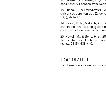
17. Larsen. F.& Caswell, D. (2022
conditionality-Lessons from Denma
18. Luczak, P. & Lawrynowicz, M
unlicenced care homes : Evidence
58(3), 491–504.
19. Pavlic, D. R., Maksuti, A., P
care in the context of long-term h
qualitative study. Slovenian Jour
20. Powell, M., & Berry, F. S. (20
third sector. Social enterprise a
review, 23 (5), 633–640.
ПОСИЛАННЯ
Поки немає зовнішніх поси