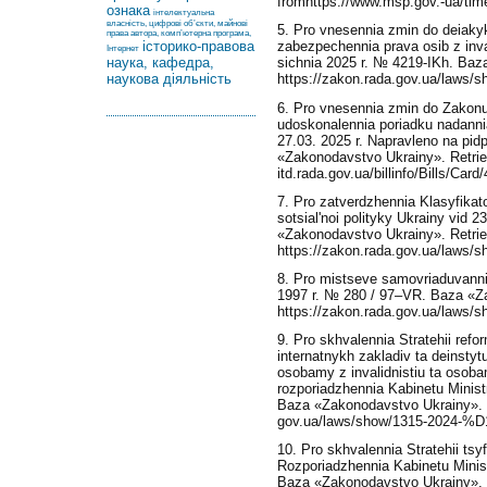
fromhttps://www.msp.gov.-ua/time
ознака
інтелектуальна
власність, цифрові об’єкти, майнові
5. Pro vnesennia zmin do deiak
права автора, комп’ютерна програма,
історико-правова
zabezpechennia prava osib z inval
Інтернет
наука, кафедра,
sichnia 2025 r. № 4219-IKh. Baz
наукова діяльність
https://zakon.rada.gov.ua/laws/
6. Pro vnesennia zmin do Zakonu
udoskonalennia poriadku nadannia
27.03. 2025 r. Napravleno na pid
«Zakonodavstvo Ukrainy». Retriev
itd.rada.gov.ua/billinfo/Bills/Card
7. Pro zatverdzhennia Klasyfikat
sotsial'noi polityky Ukrainy vid 
«Zakonodavstvo Ukrainy». Retri
https://zakon.rada.gov.ua/laws/
8. Pro mistseve samovriaduvannia
1997 r. № 280 / 97–VR. Baza «Z
https://zakon.rada.gov.ua/laws/s
9. Pro skhvalennia Stratehii ref
internatnykh zakladiv ta deinstytu
osobamy z invalidnistiu ta osoba
rozporiadzhennia Kabinetu Ministr
Baza «Zakonodavstvo Ukrainy». R
gov.ua/laws/show/1315-2024-%
10. Pro skhvalennia Stratehii tsyfr
Rozporiadzhennia Kabinetu Minist
Baza «Zakonodavstvo Ukrainy». 