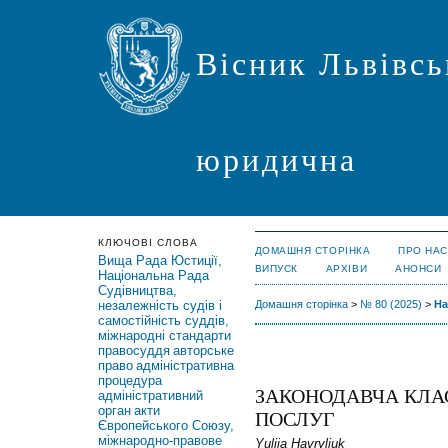
Вісник Львівсь
юридична
КЛЮЧОВІ СЛОВА
ДОМАШНЯ СТОРІНКА
ПРО НАС
Вища Рада Юстиції,
ВИПУСК
АРХІВИ
АНОНСИ
Національна Рада
Судівництва,
незалежність судів і
Домашня сторінка
>
№ 80 (2025)
>
Ha
самостійність суддів,
міжнародні стандарти
правосуддя
авторське
право
адміністративна
процедура
ЗАКОНОДАВЧА КЛА
адміністративний
орган
акти
ПОСЛУГ
Європейського Союзу,
міжнародно-правове
Yuliia Havryliuk